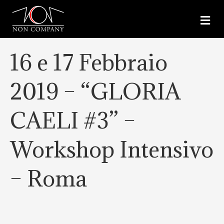
M
E
N
U
16 e 17 Febbraio
2019 – “GLORIA
CAELI #3” –
Workshop Intensivo
– Roma