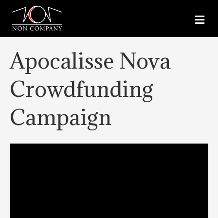
M
E
N
U
Apocalisse Nova
Crowdfunding
Campaign